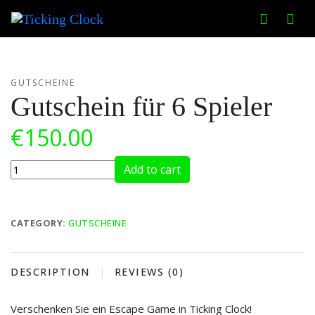
Home
/
Gutscheine
/ Gutschein für 6 Spieler
GUTSCHEINE
Gutschein für 6 Spieler
€
150.00
Gutschein
Add to cart
für
6
Spieler
CATEGORY:
GUTSCHEINE
quantity
DESCRIPTION
REVIEWS (0)
Verschenken Sie ein Escape Game in Ticking Clock!