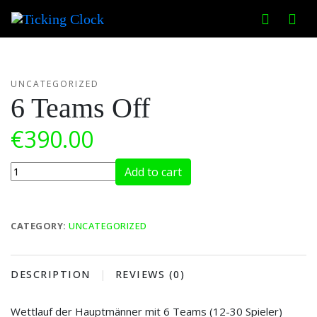
Home
/
Uncategorized
/ 6 Teams Off
UNCATEGORIZED
6 Teams Off
€
390.00
6
Add to cart
Teams
Off
quantity
CATEGORY:
UNCATEGORIZED
DESCRIPTION
REVIEWS (0)
Wettlauf der Hauptmänner mit 6 Teams (12-30 Spieler)